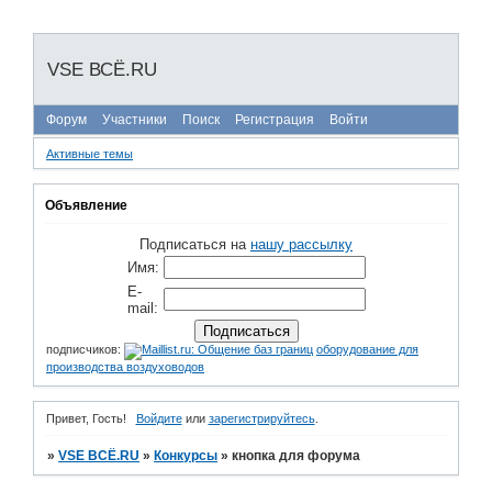
VSE ВСЁ.RU
Форум
Участники
Поиск
Регистрация
Войти
Активные темы
Объявление
Подписаться на
нашу рассылку
Имя:
E-
mail:
подписчиков:
оборудование для
производства воздуховодов
Привет, Гость!
Войдите
или
зарегистрируйтесь
.
»
VSE ВСЁ.RU
»
Конкурсы
»
кнопка для форума